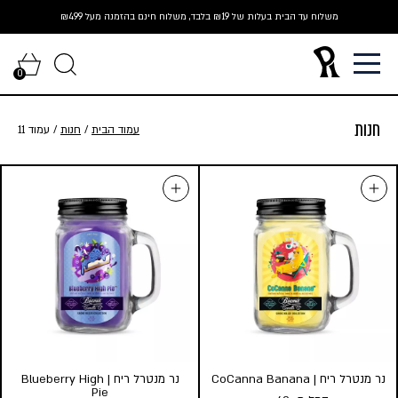
Ski
משלוח עד הבית בעלות של ₪19 בלבד, משלוח חינם בהזמנה מעל ₪499
t
conten
0
חנות
עמוד הבית
/
חנות
/ עמוד 11
נר מנטרל ריח | CoCanna Banana
נר מנטרל ריח | Blueberry High
Pie