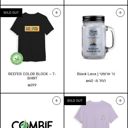
ROCKET BUFF | REEFER באף
נר ארומטי | Lux Linen
לקיץ
החל מ-
40
₪
₪
49
גודל:
l
s
הוספה לסל
הוסף לעגלה
נר ארומטי | Black Lava
REEFER COLOR BLOCK – T-
SHIRT
החל מ-
40
₪
₪
199
נר ארומטי | Black Lava
החל מ-
40
₪
גודל:
l
s