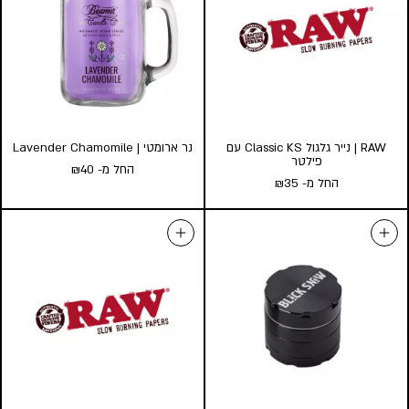
RAW | נייר גלגול Classic KS עם
נר ארומטי | Lavender Chamomile
פילטר
החל מ-
40
₪
החל מ-
35
₪
RAW | נייר גלגול Classic KS עם
נר ארומטי | Lavender
פילטר
Chamomile
החל מ-
35
₪
החל מ-
40
₪
כמות במארז:
גודל:
l
s
24
10
5
הוסף לעגלה
הוסף לעגלה