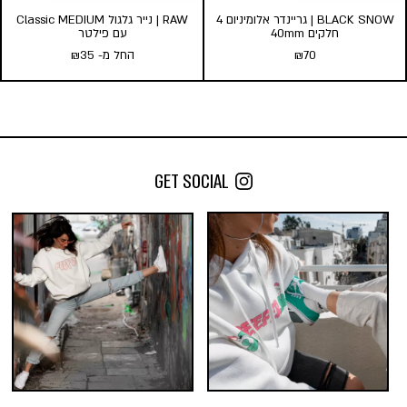
BLACK SNOW | גריינדר אלומיניום 4
RAW | נייר גלגול Classic MEDIUM
חלקים 40mm
עם פילטר
70
₪
החל מ-
35
₪
BLACK SNOW | גריינדר
RAW | נייר גלגול Classic
אלומיניום 4 חלקים 40mm
MEDIUM עם פילטר
₪
70
החל מ-
35
₪
GET SOCIAL
כמות במארז:
הוספה לסל
24
10
5
הוסף לעגלה