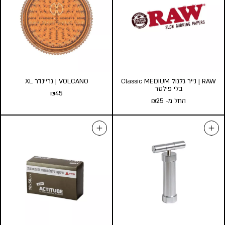
RAW | נייר גלגול Classic MEDIUM
VOLCANO | גריינדר XL
בלי פילטר
₪
45
החל מ-
25
₪
VOLCANO | גריינדר XL
RAW | נייר גלגול Classic
₪
45
MEDIUM בלי פילטר
החל מ-
25
₪
הוספה לסל
כמות במארז:
24
10
5
הוסף לעגלה