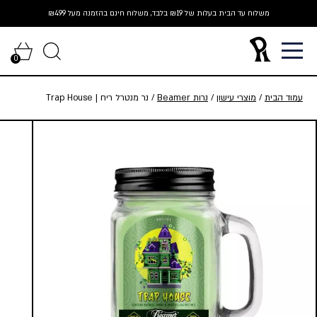
Ski
משלוח עד הבית בעלות של ₪19 בלבד, משלוח חינם בהזמנה מעל ₪499
t
conten
0
עמוד הבית
/
מוצרי עישון
/
נרות Beamer
/ נר מנטרל ריח | Trap House