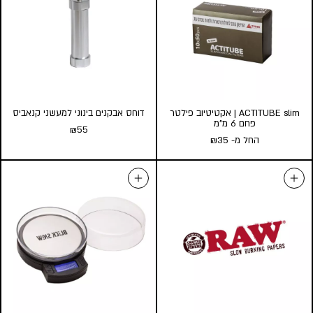
ACTITUBE slim | אקטיטיוב פילטר
דוחס אבקנים בינוני למעשני קנאביס
פחם 6 מ”מ
₪
55
החל מ-
35
₪
דוחס אבקנים בינוני למעשני
ACTITUBE slim | אקטיטיוב
קנאביס
פילטר פחם 6 מ”מ
₪
55
החל מ-
35
₪
כמות במארז:
הוספה לסל
1
3
5
10
הוסף לעגלה