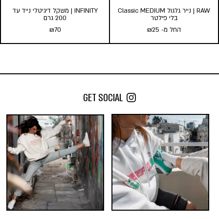
RAW | נייר גלגול Classic MEDIUM
INFINITY | משקל דיגיטלי נייד עד
בלי פילטר
200 גרם
החל מ-
25
₪
70
₪
INFINITY | משקל דיגיטלי נייד עד
RAW | נייר גלגול Classic
200 גרם
MEDIUM בלי פילטר
₪
70
החל מ-
25
₪
GET SOCIAL
כמות במארז:
הוספה לסל
24
10
5
הוסף לעגלה