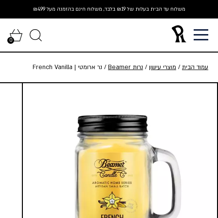
Ski
משלוח עד הבית בעלות של ₪19 בלבד, משלוח חינם בהזמנה מעל ₪499
t
conten
0
עמוד הבית
/
מוצרי עישון
/
נרות Beamer
/ נר ארומטי | French Vanilla