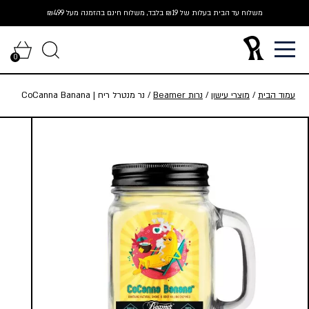
Ski
משלוח עד הבית בעלות של ₪19 בלבד, משלוח חינם בהזמנה מעל ₪499
t
conten
0
עמוד הבית
/
מוצרי עישון
/
נרות Beamer
/ נר מנטרל ריח | CoCanna Banana