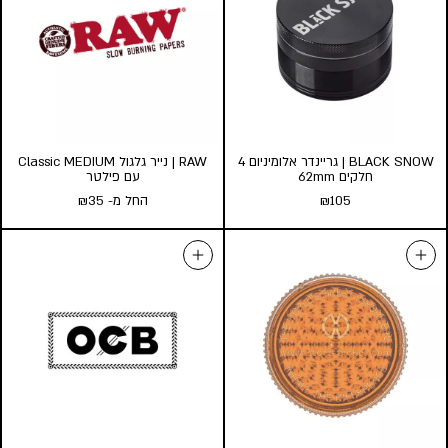
BLACK SNOW | גריינדר אלומיניום 4
RAW | נייר גלגול Classic MEDIUM
חלקים 62mm
עם פילטר
105
₪
החל מ-
35
₪
BLACK SNOW | גריינדר
RAW | נייר גלגול Classic
אלומיניום 4 חלקים 62mm
MEDIUM עם פילטר
₪
105
החל מ-
35
₪
כמות במארז:
הוספה לסל
24
10
5
הוסף לעגלה