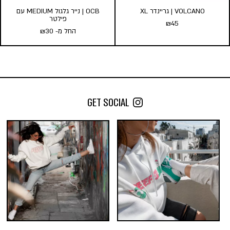
VOLCANO | גריינדר XL
OCB | נייר גלגול MEDIUM עם
פילטר
₪
45
החל מ-
30
₪
VOLCANO | גריינדר XL
OCB | נייר גלגול MEDIUM עם
₪
45
פילטר
החל מ-
30
₪
הוספה לסל
GET SOCIAL
כמות במארז:
24
10
5
הוסף לעגלה