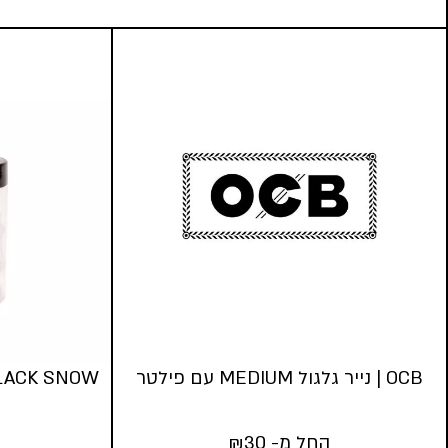
OCB | נייר גלגול MEDIUM עם פילטר
BLACK SNOW | פילטר זכוכית רב
החל מ-
30
₪