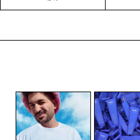
VOLCANO | גריינדר XL
PAYPAY | נייר אורגני ירוק MEDIUM עם
₪
45
הוספה לסל
24