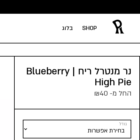
Ski
t
conten
SHOP
בלוג
נר מנטרל ריח | Blueberry
High Pie
החל מ-
40
₪
גודל