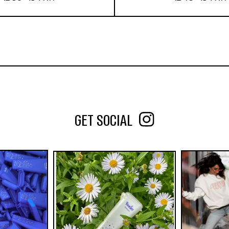
רב פעמי
החל מ-
40
₪
פילטר
החל מ-
35
₪
30
10
5
רז:
10
5
כמות במארז:
הוסף לעגלה
GET SOCIAL
הוסף לעגלה