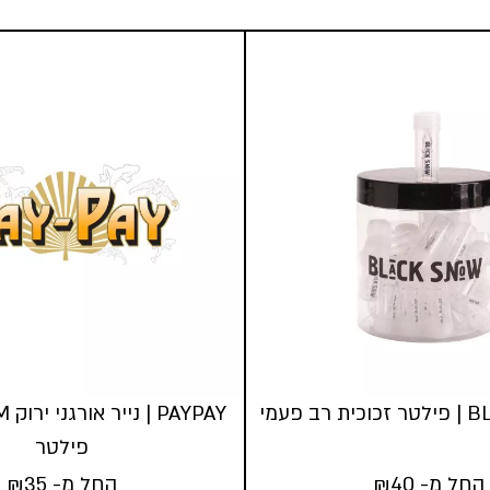
 פעמי
פילטר
החל מ-
40
₪
החל מ-
35
₪