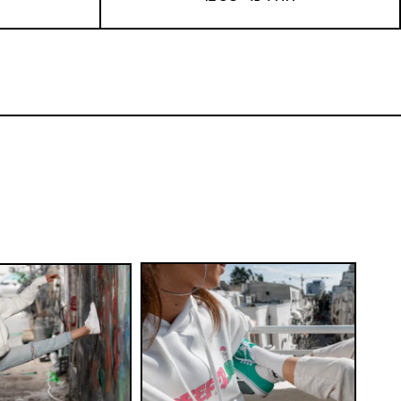
OCB | נייר גלגול MEDIUM עם פילטר
BLACK SNOW | פילטר זכוכית 
החל מ-
30
₪
24
10
5
כמות במארז:
כמות במא
הוסף לעגלה