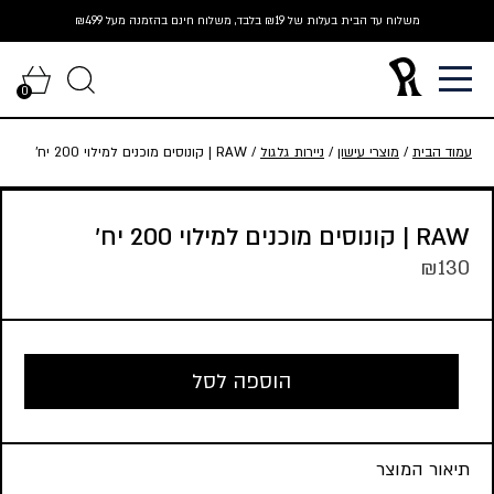
Ski
משלוח עד הבית בעלות של ₪19 בלבד, משלוח חינם בהזמנה מעל ₪499
t
conten
0
עמוד הבית
/
מוצרי עישון
/
ניירות גלגול
/ RAW | קונוסים מוכנים למילוי 200 יח’
RAW | קונוסים מוכנים למילוי 200 יח’
₪
130
הוספה לסל
תיאור המוצר