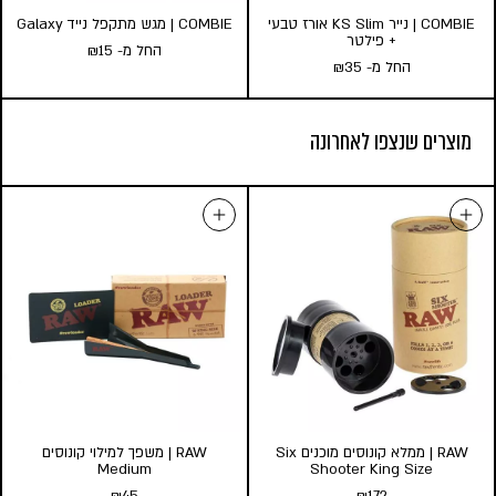
COMBIE | נייר KS Slim אורז טבעי
COMBIE | מגש מתקפל נייד Galaxy
+ פילטר
החל מ-
15
₪
החל מ-
35
₪
COMBIE | נייר KS Slim אורז
COMBIE | מגש מתקפל נייד
מוצרים שנצפו לאחרונה
טבעי + פילטר
Galaxy
החל מ-
35
₪
החל מ-
15
₪
כמות במארז:
גודל:
l
s
22
10
5
הוסף לעגלה
הוסף לעגלה
RAW | ממלא קונוסים מוכנים Six
RAW | משפך למילוי קונוסים
Medium
Shooter King Size