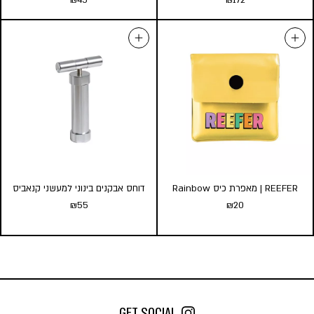
₪
45
₪
172
RAW | ממלא קונוסים מוכנים Six
RAW | משפך למילוי קונוסים
Medium
Shooter King Size
₪
45
₪
172
הוספה לסל
הוספה לסל
REEFER | מאפרת כיס Rainbow
דוחס אבקנים בינוני למעשני קנאביס
₪
55
₪
20
REEFER | מאפרת כיס Rainbow
דוחס אבקנים בינוני למעשני
₪
20
קנאביס
₪
55
הוספה לסל
GET SOCIAL