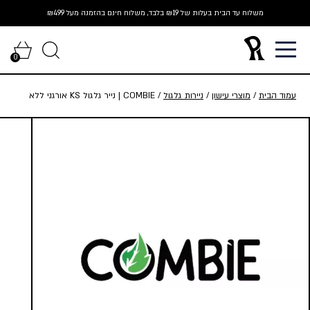
Ski
משלוח עד הבית בעלות של ₪19 בלבד, משלוח חינם בהזמנה מעל ₪499
t
conten
0
עמוד הבית
/
מוצרי עישון
/
ניירות גלגול
/ COMBIE | נייר גלגול KS אורגני ללא
פילטר