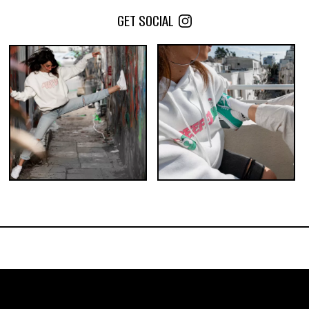
₪
35
החל מ-
20
₪
GET SOCIAL
כמות במארז:
הוספה לסל
50
25
10
5
הוסף לעגלה