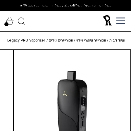
Ski
משלוח עד הבית בעלות של ₪19 בלבד, משלוח חינם בהזמנה מעל ₪499
t
conten
0
עמוד הבית
/
וופורייזר ומוצרי אידוי
/
וופורייזרים ניידים
/ Legacy PRO Vaporizer
| וופורייזר לגאסי פרו