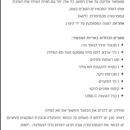
ומאפשר שליטה על אורך הסשן. כל אלו, יחד עם חוויית האידוי שלו הופכת
אותו לאחד המכשירים הטובים בשוק.
טמפרטורה מקסימלית: 240°C
אחריות:
לשנה המסופקת על ידי היצרן.
מוצרים הכלולים באריזת המכשיר:
✦ 1 מכשיר אידוי לגאסי פרו
✦ 1 כלי ערבוב לתא מילוי (ממוקם מעל תא המילוי)
✦ סט רשתות וחלפים
✦ 1 כוסית להקטנת תא מילוי
✦ 1 מברשת ניקוי
✦ 1 פד למיצויים
✦ קיסמי אוזניים לניקוי
✦ 1 כבל הטענה USB-C
תחילה, יש להרים את הפאנל ולחשוף את תא המילוי.
לאחר מכן, יש ללחוץ 3 פעמים על כפתור ההפעלה ובעזרת המקשים (החצים)
יש לבחור את הטמפרטורה שבה תרצו לאדות (לפי ההמלצה –180°).