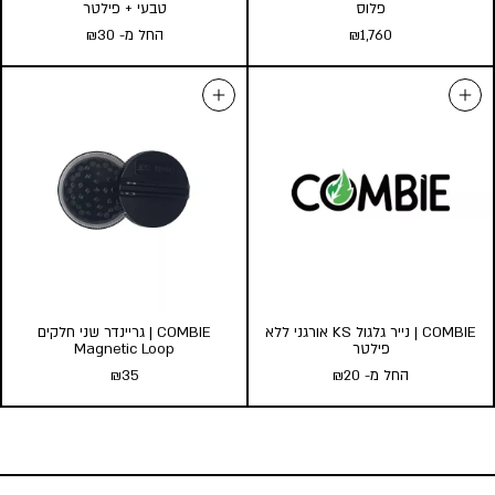
פלוס
טבעי + פילטר
1,760
₪
החל מ-
30
₪
Mighty+ Vaporizer | וופורייזר
COMBIE | נייר גלגול Medium
מייטי פלוס
אורז טבעי + פילטר
₪
1,760
החל מ-
30
₪
כמות במארז:
הוספה לסל
22
10
5
הוסף לעגלה
COMBIE | נייר גלגול KS אורגני ללא
COMBIE | גריינדר שני חלקים
פילטר
Magnetic Loop
החל מ-
20
₪
35
₪
COMBIE | גריינדר שני חלקים
COMBIE | נייר גלגול KS אורגני
Magnetic Loop
ללא פילטר