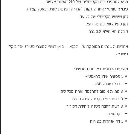
מגיע לטמפרטורה מקסימלית של 210 מעלות צלזיוס.
כיבוי אוטומטי לאחר 2 דקות, (הגדרה הניתנת לשינוי באפליקציה).
זמן שימוש מקסימלי של כשעה.
זמן טעינה של כשעה וחצי.
קיבלת תא מילוי: 0.2 גרם
אחריות:
לשנתיים מסופקת ע”י וולקנא – יבואן רשמי למוצרי סטורז אנד ביקל
בישראל.
מוצרים הכלולים באריזת המכשיר:
✦ 1 מכשיר אידוי קראפטי+
✦ 1 כבל טעינה USB
✦ 3 גומיית איטום להחלפה (אחת מכל סוג)
✦ 3 רשת רגילה קטנה, לתא המילוי
✦ 3 רשת רחבה קטנה, ליחידת הקירור
✦ 1 קפסולה
✦ 1 דף אזהרות בטיחות