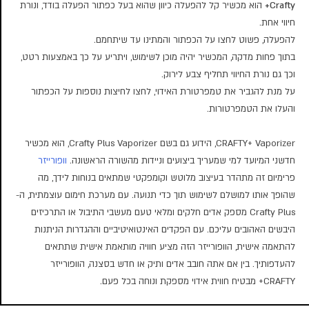
Crafty+
הוא מכשיר קל להפעלה כיוון שהוא בעל כפתור הפעלה בודד, ונורת
חיווי אחת.
להפעלה, פשוט לחצו על הכפתור והמתינו עד שיתחמם.
בתוך פחות מדקה, המכשיר יהיה מוכן לשימוש, ויתריע על כך באמצעות רטט,
וכך גם נורת החיווי תחליף צבע לירוק.
על מנת להגביר את טמפרטורת האידוי, לחצו לחיצות נוספות על הכפתור
והעלו את הטמפרטורות.
CRAFTY+ Vaporizer, הידוע גם בשם Crafty Plus Vaporizer, הוא מכשיר
חדשני המיועד למי שמעריך ביצועים וניידות מהשורה הראשונה.
וופורייזר
פרימיום זה מתהדר בעיצוב מלוטש וקומפקטי שמתאים בנוחות לידך, מה
שהופך אותו למושלם לשימוש תוך כדי תנועה. עם מערכת חימום עוצמתית, ה-
Crafty Plus מספק אדים חלקים ומלאי טעם מעשבי התיבול או התרכיזים
היבשים האהובים עליכם. עם הפקדים האינטואיטיביים וההגדרות הניתנות
להתאמה אישית, הוופורייזר הזה מציע חוויה מותאמת אישית שתתאים
להעדפותיך. בין אם אתה חובב אדים ותיק או חדש בסצנה, הוופורייזר
CRAFTY+ מבטיח חווית אידוי מספקת ונוחה בכל פעם.