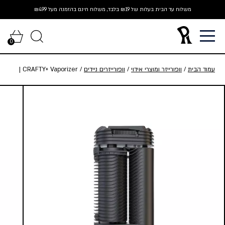
Ski
משלוח עד הבית בעלות של ₪19 בלבד, משלוח חינם בהזמנה מעל ₪499
t
conten
0
עמוד הבית
/
וופורייזר ומוצרי אידוי
/
וופורייזרים ניידים
/ CRAFTY+ Vaporizer |
וופורייזר קראפטי פלוס