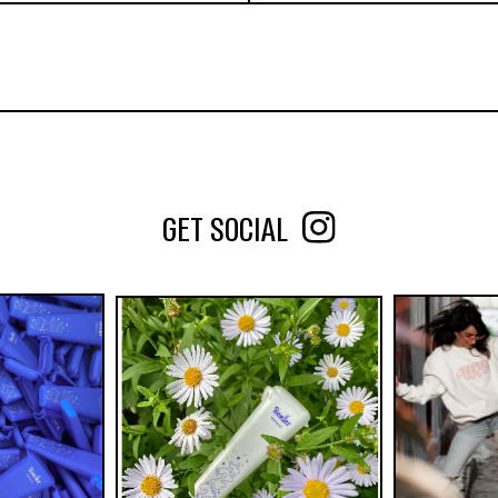
ACTITUBE slim | אקטיטיוב פילטר פחם 7
חלקים 40mm
מ”מ
₪
70
החל מ-
35
₪
1
3
5
10
הוספה לסל
GET SOCIAL
הוסף לעגלה