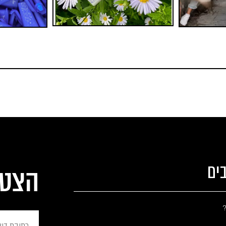
ים
הצטר
?