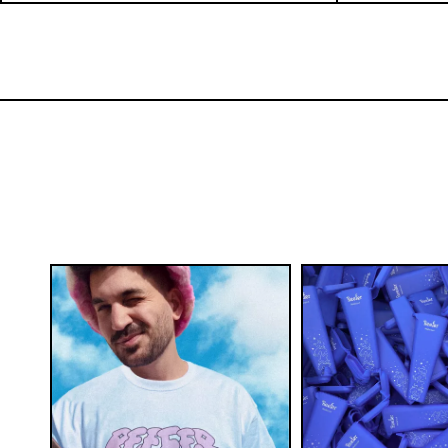
דוחס אבקנים בינוני למעשני קנאביס
BLACK SNOW | גריינדר אלומיניום 4
₪
55
הוספה לסל