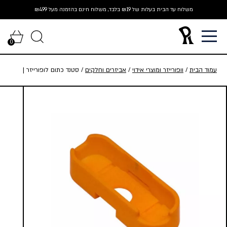
Ski
משלוח עד הבית בעלות של ₪19 בלבד, משלוח חינם בהזמנה מעל ₪499
t
conten
0
עמוד הבית
/
וופורייזר ומוצרי אידוי
/
אביזרים וחלקים
/ סטנד כתום לופורייזר |
+Mighty