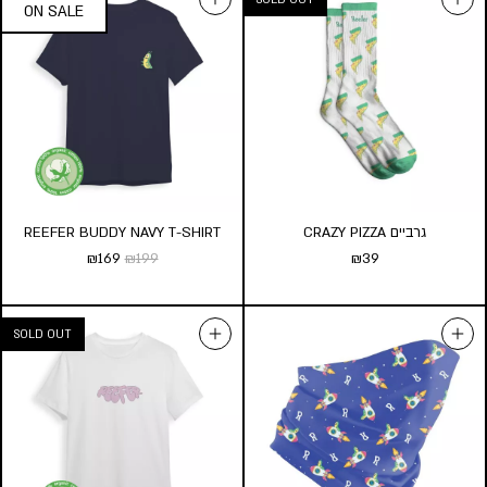
גרביים CRAZY PIZZA
REEFER BUDDY NAVY T-SHIRT
₪
169
₪
199
₪
39
REEFER BUDDY NAVY T-
SHIRT
₪
169
₪
199
מידת חולצה:
s
m
l
xl
xxl