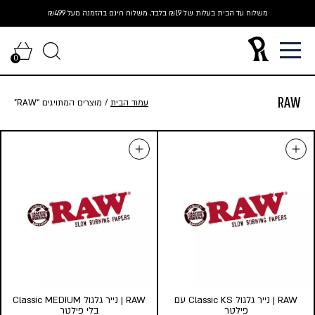
Ski
משלוח עד הבית בעלות של ₪19 בלבד, משלוח חינם בהזמנה מעל ₪499
t
conten
0
RAW
עמוד הבית
/ מוצרים המתויגים “RAW”
RAW | נייר גלגול Classic KS עם
RAW | נייר גלגול Classic MEDIUM
פילטר
בלי פילטר