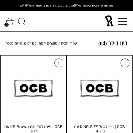
Ski
משלוח עד הבית בעלות של ₪19 בלבד, משלוח חינם בהזמנה מעל ₪499
t
conten
0
קינג סייזת ocb
עמוד הבית
/ מוצרים המתויגים “קינג סייזת ocb”
OCB | נייר גלגול KING SIZE עם
OCB | נייר גלגול חום KS Brown עם
פילטר
פילטר