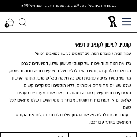
Ski
משלוח עד הבית בעלות של ₪19 בלבד, משלוח חינם בהזמנה מעל ₪499
t
conten
0
קונסים לעישון לקנאביס רפואי
עמוד הבית
/ מוצרים המתויגים “קונסים לעישון לקנאביס רפואי”
גלו את הנוחות והאיכות של קונוסי העישון שלנו, המיועדים לצרכן
הקנאביס הנבון. הקונוסים המגולגלים שלנו מציעים חוויה נוחה ופשוטה,
מה שמבטיח צריבה עקבית ומשיכה חלקה בכל שימוש. קונוסי העישון
שלנו עשויים מחומרים איכותיים, ללא תוספים וכימיקלים קשים,
ומספקים חווית עישון טהורה ומהנה. בין אם אתם מעדיפים טעמים
קלאסיים או תערובות חדשניות, מבחר קונוסי העישון שלנו מתאים לכל
טעם.
בעמוד זה תוכלו למצוא את המגוון שלנו ולבחור בקלות את הקונוס
המתאים ביותר עבורכם.