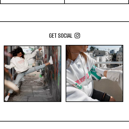
ELEMENTS | נייר גלגול Medium
ELEMENTS | קונוסים ULTRA
אורז Ultra thin + פילטר
THIN KS
החל מ-
30
₪
החל מ-
35
₪
GET SOCIAL
כמות במארז:
כמות במארז:
5
3
1
24
10
5
הוסף לעגלה
הוסף לעגלה