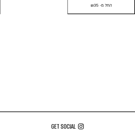
החל מ-
35
₪
COMBIE | קונוסים MEDIUM נייר
אורגני
החל מ-
35
₪
כמות במארז:
5
3
1
הוסף לעגלה
GET SOCIAL