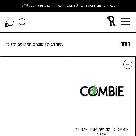
Ski
משלוח עד הבית בעלות של ₪19 בלבד, משלוח חינם בהזמנה מעל ₪499
t
conten
0
קונוס
עמוד הבית
/ מוצרים המתויגים “קונוס”
COMBIE | קונוסים MEDIUM נייר
אורגני