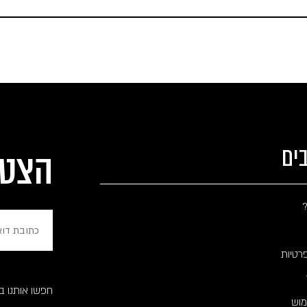
ים
הצטר
?
פרטיות
חפשו אותנו ברשת .il
מוש