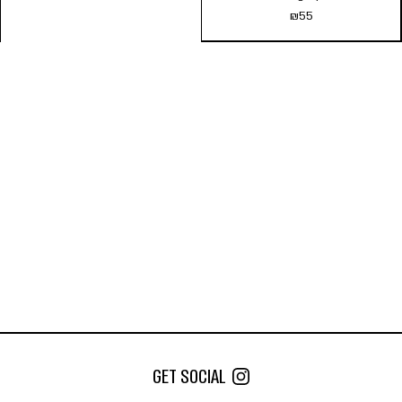
₪
55
סט פיות | קראפטי/מייטי (Crafty /
Mighty)
₪
55
הוספה לסל
GET SOCIAL