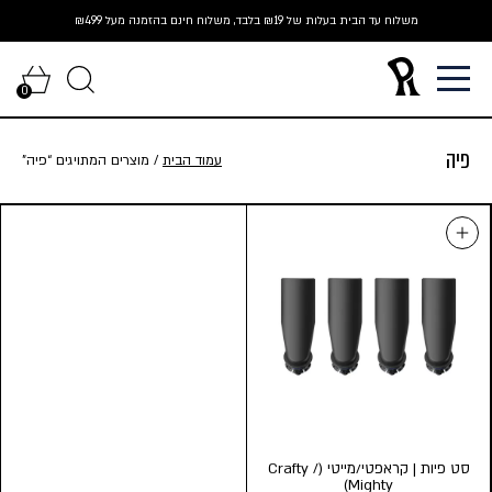
Ski
משלוח עד הבית בעלות של ₪19 בלבד, משלוח חינם בהזמנה מעל ₪499
t
conten
0
פיה
עמוד הבית
/ מוצרים המתויגים “פיה”
סט פיות | קראפטי/מייטי (Crafty /
Mighty)