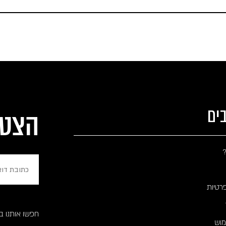
ים
הצטר
?
פרטיות
חפשו אותנו ברשת .il
מוש