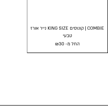
COMBIE | קונוסים KING SIZE נייר אורז
טבעי
החל מ-
30
₪
COMBIE | קונוסים KING SIZE נייר אורז
טבעי
החל מ-
30
₪
5
3
1
כמות במארז:
הוסף לעגלה