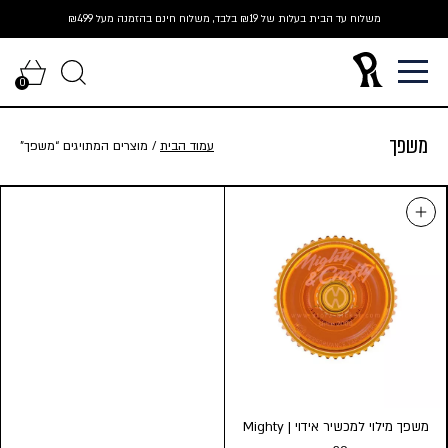
Ski
משלוח עד הבית בעלות של ₪19 בלבד, משלוח חינם בהזמנה מעל ₪499
t
conten
0
משפך
עמוד הבית
/ מוצרים המתויגים “משפך”
משפך מילוי למכשיר אידוי | Mighty