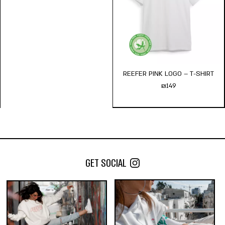
מידת חולצה:
s
m
l
xl
xxl
הוסף לעגלה
REEFER PINK LOGO – T-SHIRT
₪
149
GET SOCIAL