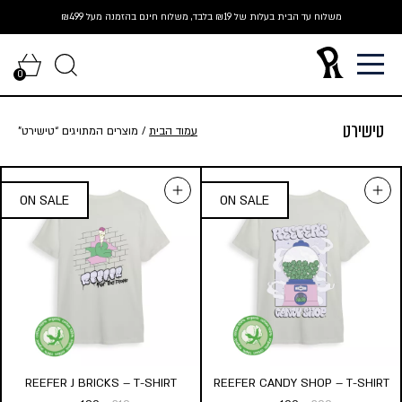
Ski
משלוח עד הבית בעלות של ₪19 בלבד, משלוח חינם בהזמנה מעל ₪499
t
conten
0
טישירט
עמוד הבית
/ מוצרים המתויגים “טישירט”
REEFER J BRICKS – T-SHIRT
REEFER CANDY SHOP – T-SHIRT