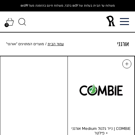
Ski
משלוח עד הבית בעלות של ₪19 בלבד, משלוח חינם בהזמנה מעל ₪499
t
conten
0
אורגני
עמוד הבית
/ מוצרים המתויגים “אורגני”
COMBIE | נייר גלגול Medium אורגני
+ פילטר