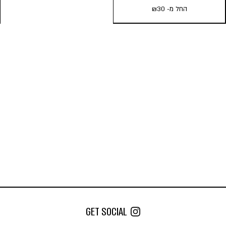
החל מ-
30
₪
COMBIE | נייר גלגול Medium
אורגני + פילטר
החל מ-
30
₪
כמות במארז:
22
10
5
הוסף לעגלה
GET SOCIAL