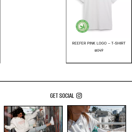
מידת חולצה:
s
m
l
xl
xxl
הוסף לעגלה
REEFER PINK LOGO – T-SHIRT
₪
149
GET SOCIAL