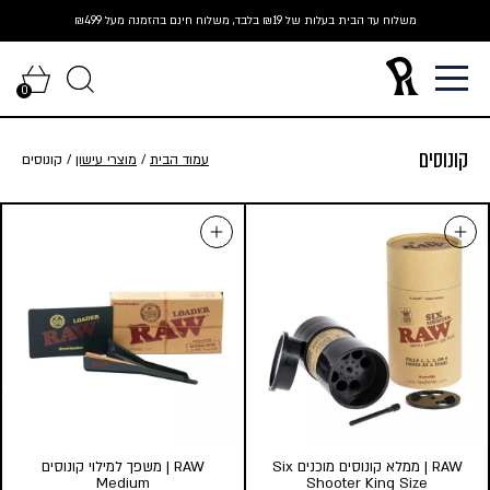
Ski
משלוח עד הבית בעלות של ₪19 בלבד, משלוח חינם בהזמנה מעל ₪499
t
conten
0
קונוסים
עמוד הבית
/
מוצרי עישון
/ קונוסים
RAW | ממלא קונוסים מוכנים Six
RAW | משפך למילוי קונוסים
Medium
Shooter King Size