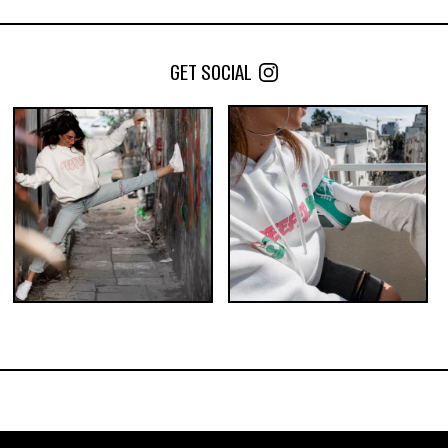
אורגני
נייר אורז טבעי
החל מ-
35
₪
החל מ-
30
₪
GET SOCIAL
כמות במארז:
כמות במארז:
5
3
1
5
3
1
הוסף לעגלה
הוסף לעגלה