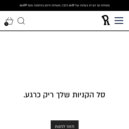
Ski
משלוח עד הבית בעלות של ₪19 בלבד, משלוח חינם בהזמנה מעל ₪499
t
conten
0
סל הקניות שלך ריק כרגע.
חזור לחנות